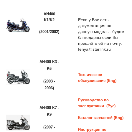
AN400
Если у Вас есть
K1/K2
документация на
данную модель - будем
(2001/2002)
блпгодарны если Вы
пришлёте её на почту:
fenya@starlink.ru
AN400 K3 -
K6
Техническое
обслуживание (Eng)
(2003 -
2006)
Руководство по
эксплуатации (Рус)
AN400 K7 -
K9
Каталог запчастей (Eng)
(2007 -
Инструкция по