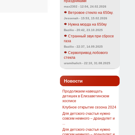
праздниками
max2302 - 12:04, 24.02.2026
Ветровое стекло на 650ку.
Jessenah - 15:53, 15.02.2026
Нужна морда на 650ку
Bazilio - 20:42, 23.10.2025
Странный звук при сбросе
газа
Bazilio - 22:37, 14.09.2025
Сервопривод лобового
стекла
uramihalich - 22:10, 31.08.2025
Новости
Продолжаем навещать
детишек в Елизаветинском
хосписе
Клубное открытие сезона 2024
Для детского счастья нужно
совсем немного – драндулет и
...
Для детского счастья нужно
совсем немного – драндулет и