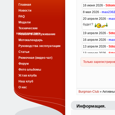
Главная
Новости
FAQ
Модели
Технические
характеристики
Ремонт и обслуживание
Мотокалендарь
Руководства эксплуатации
Статьи
Рюмочная (видео чат)
Форум
Фото альбомы
Устав клуба
Наш клуб
О нас
Burgman-Club
» Активны
Информация.